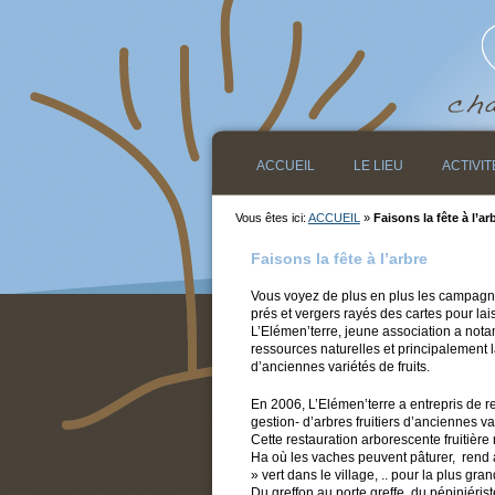
ACCUEIL
LE LIEU
ACTIVIT
Vous êtes ici:
ACCUEIL
»
Faisons la fête à l’ar
Faisons la fête à l’arbre
Vous voyez de plus en plus les campagnes
prés et vergers rayés des cartes pour lai
L’Elémen’terre, jeune association a not
ressources naturelles et principalement 
d’anciennes variétés de fruits.
En 2006, L’Elémen’terre a entrepris de r
gestion- d’arbres fruitiers d’anciennes va
Cette restauration arborescente fruitière
Ha où les vaches peuvent pâturer, rend 
» vert dans le village, .. pour la plus gra
Du greffon au porte greffe, du pépiniérist