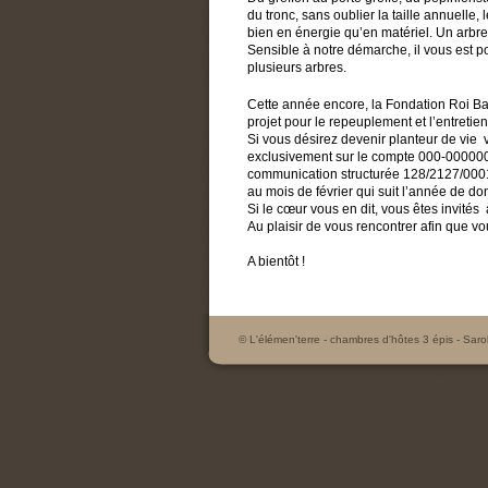
du tronc, sans oublier la taille annuelle,
bien en énergie qu’en matériel. Un arbre
Sensible à notre démarche, il vous est po
plusieurs arbres.
Cette année encore, la Fondation Roi B
projet pour le repeuplement et l’entretie
Si vous désirez devenir planteur de vie
exclusivement sur le compte 000-000000
communication structurée 128/2127/0001
au mois de février qui suit l’année de do
Si le cœur vous en dit, vous êtes invités
Au plaisir de vous rencontrer afin que v
A bientôt !
© L'élémen'terre - chambres d'hôtes 3 épis - Saro
.