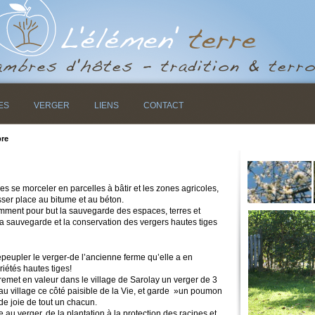
ES
VERGER
LIENS
CONTACT
bre
 se morceler en parcelles à bâtir et les zones agricoles,
sser place au bitume et au béton.
amment pour but la sauvegarde des espaces, terres et
la sauvegarde et la conservation des vergers hautes tiges
epeupler le verger-de l’ancienne ferme qu’elle a en
riétés hautes tiges!
 remet en valeur dans le village de Sarolay un verger de 3
au village ce côté paisible de la Vie, et garde »un poumon
nde joie de tout un chacun.
e au verger, de la plantation à la protection des racines et