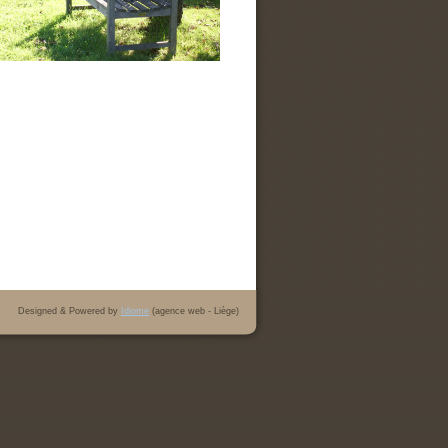
Designed & Powered by
Idiome
(agence web - Liège)